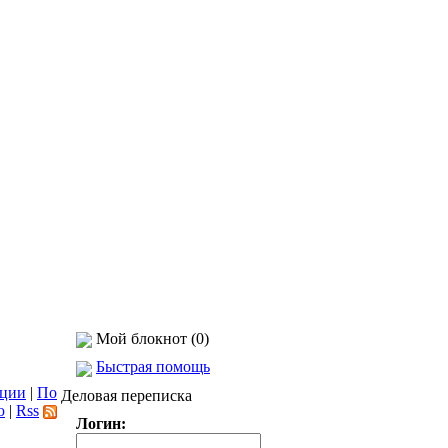
Мой блокнот (0)
Быстрая помощь
ации
|
По
Деловая переписка
ю
|
Rss
Логин: