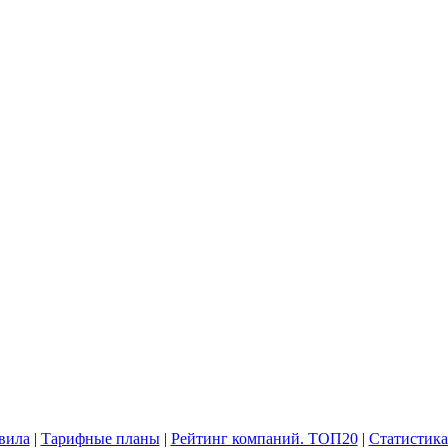
вила
|
Тарифные планы
|
Рейтинг компаний. ТОП20
|
Статистика