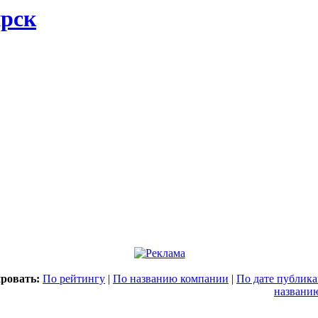
ирск
ровать:
По рейтингу
|
По названию компании
|
По дате публик
названи