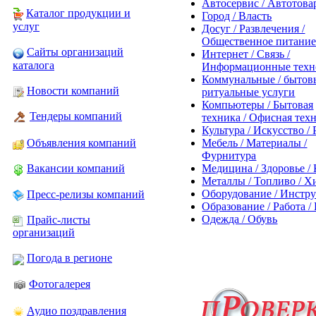
Автосервис / Автотов
Каталог продукции и
Город / Власть
услуг
Досуг / Развлечения /
Общественное питани
Сайты организаций
Интернет / Связь /
каталога
Информационные техн
Коммунальные / бытовы
Новости компаний
ритуальные услуги
Компьютеры / Бытовая
Тендеры компаний
техника / Офисная тех
Культура / Искусство /
Мебель / Материалы /
Объявления компаний
Фурнитура
Медицина / Здоровье /
Вакансии компаний
Металлы / Топливо / Х
Оборудование / Инстр
Пресс-релизы компаний
Образование / Работа /
Одежда / Обувь
Прайс-листы
организаций
Погода в регионе
Фотогалерея
Аудио поздравления