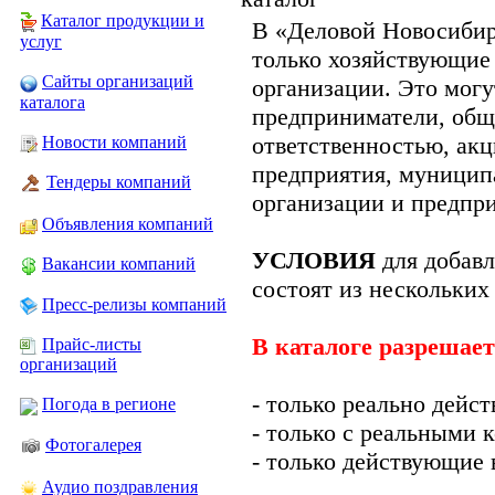
Каталог продукции и
В «Деловой Новосибир
услуг
только хозяйствующие
Сайты организаций
организации. Это мог
каталога
предприниматели, общ
ответственностью, ак
Новости компаний
предприятия, муницип
Тендеры компаний
организации и предпри
Объявления компаний
УСЛОВИЯ
для добав
Вакансии компаний
состоят из нескольких
Пресс-релизы компаний
В каталоге разрешает
Прайс-листы
организаций
- только реально дейс
Погода в регионе
- только с реальными
Фотогалерея
- только действующие 
Аудио поздравления