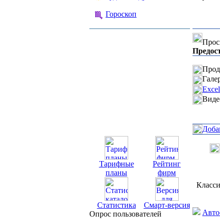
Гороскоп
Прос
Предос
Прод
Гале
Exce
Виде
Доба
Тарифные
Рейтинг
планы
фирм
Класси
Статистика
Смарт-версия
Авто
Опрос пользователей