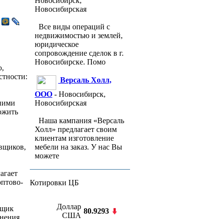
Новосибирск,
Новосибирская
Все виды операций с
недвижимостью и землей,
юридическое
сопровождение сделок в г.
Новосибирске. Помо
ю,
стности:
Версаль Холл,
ООО
- Новосибирск,
Новосибирская
ними
ожить
Наша кампания «Версаль
Холл» предлагает своим
клиентам изготовление
мебели на заказ. У нас Вы
вщиков,
можете
агает
оптово-
Котировки ЦБ
Доллар
вщик
80.9293
США
нения,