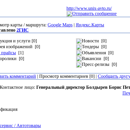
http://www.unix-avto.ru/
Отправить сообщение
мотр карты / маршрута:
Google Maps
|
Яндекс.Карты
тавлено
2ГИС
укция и услуги [0]
Новости [0]
рея изображений [0]
Тендеры [0]
l прайсы
[1]
Объявления [0]
оролики [0]
Вакансии [0]
Пресс-релизы [0]
вить комментарий
| Просмотр комментариев [0] |
Сообщить друг
Контактное лицо:
Генеральный директор Болдырев Борис Пе
Печ
фикация
сервис / Автотовары