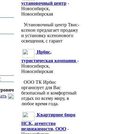
установочный центр
-
Новосибирск,
Новосибирская
Установочный центр Твис-
ксенон предлагает продажу
и установку ксенонового
освещения, с гарант
Ирбис,
туристическая компания
-
Новосибирск,
Новосибирская
у
ООО ТК Ирбис
организует для Вас
трович
безопасный и комфортный
ать
отдых по всему миру, в
любое время года.
Квартирное бюро
НСК, агентство
недвижимости, ООО
-