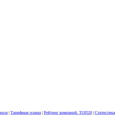
вила
|
Тарифные планы
|
Рейтинг компаний. ТОП20
|
Статистика