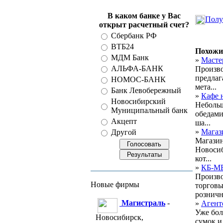
В каком банке у Вас
Полу
открыт расчетный счет?
Сбербанк РФ
ВТБ24
Похожи
МДМ Банк
»
Масте
АЛЬФА-БАНК
Произво
предлаг
НОМОС-БАНК
мета...
Банк Левобережный
»
Кафе 
Новосибирский
Небольш
Муниципальный банк
обедами
Акцепт
ша...
»
Магаз
Другой
Магазин
Новосиб
кот...
»
КБ-М
Произво
Новые фирмы
торговы
розничн
Магистраль
-
»
Агент
Уже бол
Новосибирск,
сумок и