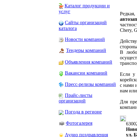
Каталог продукции и
услуг
Редка
автоза
Сайты организаций
частнос
каталога
Chery, G
Новости компаний
Действу
стороны
Тендеры компаний
В любо
осущес
Объявления компаний
транспо
Вакансии компаний
Если у
корейск
Пресс-релизы компаний
с нами 
нам или
Прайс-листы
организаций
Для пре
компани
Погода в регионе
Фотогалерея
6300
Ново
Аудио поздравления
ул. 