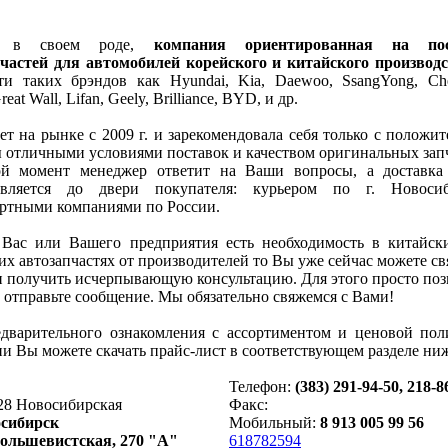
я, в своем роде,
компания ориентированная на пос
пчастей для автомобилей корейского и китайского производ
ти таких брэндов как Hyundai, Kia, Daewoo, SsangYong, Chev
reat Wall, Lifan, Geely, Brilliance, BYD, и др.
ет на рынке с 2009 г. и зарекомендовала себя только с положи
 отличными условиями поставок и качеством оригинальных зап
й момент менеджер ответит на Ваши вопросы, а доставка 
твляется до двери покупателя: курьером по г. Новосиб
ртными компаниями по России.
 Вас или Вашего предприятия есть необходимость в китайск
их автозапчастях от производителей то Вы уже сейчас можете св
и получить исчерпывающую консультацию. Для этого просто по
 отправьте сообщение. Мы обязательно свяжемся с Вами!
дварительного ознакомления с ассортиментом и ценовой пол
и Вы можете скачать прайс-лист в соответствующем разделе ниж
Телефон:
(383) 291-94-50, 218-8
28 Новосибирская
Факс:
сибирск
Мобильный:
8 913 005 99 56
Большевистская, 270 "А"
618782594