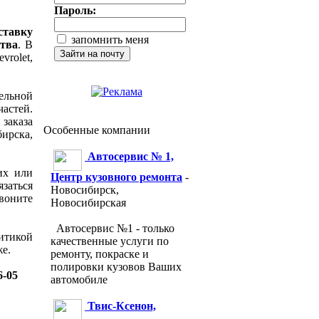
Пароль:
тавку
запомнить меня
ства
. В
rolet,
тельной
частей.
заказа
Особенные компании
ирска,
Aвтосервис № 1,
их или
Центр кузовного ремонта
-
язаться
Новосибирск,
звоните
Новосибирская
Автосервис №1 - только
итикой
качественные услуги по
е.
ремонту, покраске и
полировки кузовов Ваших
6-05
автомобиле
Твис-Ксенон,