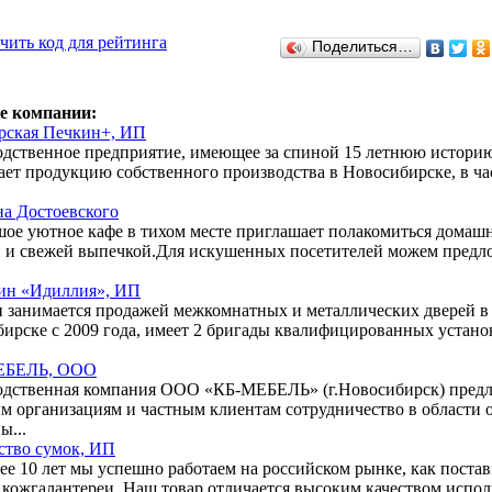
чить код для рейтинга
Поделиться…
е компании:
рская Печкин+, ИП
дственное предприятие, имеющее за спиной 15 летнюю истори
ает продукцию собственного производства в Новосибирске, в ча
на Достоевского
ое уютное кафе в тихом месте приглашает полакомиться домаш
 и свежей выпечкой.Для искушенных посетителей можем предл
ин «Идиллия», ИП
 занимается продажей межкомнатных и металлических дверей в
ирске с 2009 года, имеет 2 бригады квалифицированных устано
ЕБЕЛЬ, ООО
дственная компания ООО «КБ-МЕБЕЛЬ» (г.Новосибирск) предл
м организациям и частным клиентам сотрудничество в области 
ы...
ство сумок, ИП
ее 10 лет мы успешно работаем на российском рынке, как поста
 кожгалантереи. Наш товар отличается высоким качеством испол