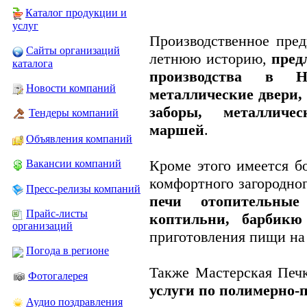
Каталог продукции и
услуг
Производственное пре
Сайты организаций
летнюю историю,
пред
каталога
производства в Но
Новости компаний
металлические двери,
заборы, металличе
Тендеры компаний
маршей
.
Объявления компаний
Кроме этого имеется б
Вакансии компаний
комфортного загородног
Пресс-релизы компаний
печи отопительны
Прайс-листы
коптильни, барбикю
организаций
приготовления пищи на 
Погода в регионе
Также Мастерская Печ
Фотогалерея
услуги по полимерно-
Аудио поздравления