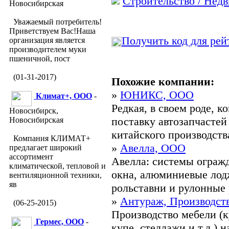
Строительство / Нед
Новосибирская
Уважаемый потребитель!
Приветствуем Вас!Наша
Получить код для рей
организация является
производителем муки
пшеничной, пост
(01-31-2017)
Похожие компании:
»
ЮНИКС, ООО
Климат+, ООО
-
Редкая, в своем роде, 
Новосибирск,
поставку автозапчастей
Новосибирская
китайского производства
Компания КЛИМАТ+
»
Авелла, ООО
предлагает широкий
ассортимент
Авелла: системы ограж
климатической, тепловой и
окна, алюминиевые лод
вентиляционной техники,
яв
рольставни и рулонные 
»
Антураж, Производст
(06-25-2015)
Производство мебели (
Гермес, ООО
-
купе, стеллажи и т.д.) 