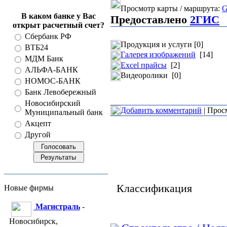
Просмотр карты / маршрута:
G
В каком банке у Вас
Предоставлено
2ГИС
открыт расчетный счет?
Сбербанк РФ
Продукция и услуги [0]
ВТБ24
Галерея изображений
[14]
МДМ Банк
Excel прайсы
[2]
АЛЬФА-БАНК
Видеоролики [0]
НОМОС-БАНК
Банк Левобережный
Новосибирский
Добавить комментарий
| Прос
Муниципальный банк
Акцепт
Другой
Классификация
Новые фирмы
Магистраль
-
Новосибирск,