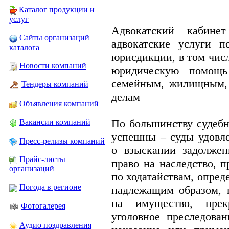
Каталог продукции и
услуг
Адвокатский кабине
Сайты организаций
адвокатские услуги 
каталога
юрисдикции, в том чис
Новости компаний
юридическую помощь
семейным, жилищным, 
Тендеры компаний
делам
Объявления компаний
По большинству судебн
Вакансии компаний
успешны – суды удовле
Пресс-релизы компаний
о взыскании задолжен
Прайс-листы
право на наследство, 
организаций
по ходатайствам, опред
Погода в регионе
надлежащим образом, 
на имущество, пре
Фотогалерея
уголовное преследован
Аудио поздравления