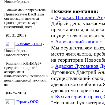
Новосибирская
Уважаемый потребитель!
Похожие компании:
Приветствуем Вас!Наша
»
Адвокат, Папилин Ан
организация является
Добрый день, уважаемы
производителем муки
пшеничной, пост
представиться, я адвок
осуществляю адвокатску
(01-31-2017)
»
Адвокатский кабинет
Климат+, ООО
-
Мы осуществляем выезд
Новосибирск,
место жительства, преб
Новосибирская
на территории Новосиб
Компания КЛИМАТ+
»
Адвокат Лутовинов Д
предлагает широкий
Лутовинов Дмитрий Анат
ассортимент
климатической, тепловой и
осуществляющий свою д
вентиляционной техники,
адвокатского кабинета
яв
адвокатом и юристом, ..
(06-25-2015)
»
Бухгалтерия и право,
Гермес, ООО
-
"Не только бухгалтерия