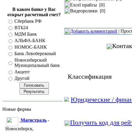
Excel прайсы [0]
В каком банке у Вас
Видеоролики [0]
открыт расчетный счет?
Сбербанк РФ
ВТБ24
Добавить комментарий
| Прос
МДМ Банк
АЛЬФА-БАНК
Контак
НОМОС-БАНК
Банк Левобережный
Новосибирский
Муниципальный банк
Акцепт
Классификация
Другой
Юридические / финан
Новые фирмы
Магистраль
-
Получить код для рей
Новосибирск,